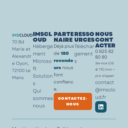
IMSCL
PARTE
RESSO
NOUS
OUD
NAIRE
URCES
CONT
70 Bd
ACTER
Héberge
Déjà plus
Téléchar
Marie et
0 825 82
de
180
ment
gement
Alexandr
80 80
revende
Microso
s
e Oyon,
Service 0,15
urs
nous
ft
72100 Le
€ TTC/min +
font
Solution
prix d’appel
Mans
confianc
contact
s
e.
@imsclo
Qui
ud.fr
sommes
CONTACTEZ-
NOUS
nous