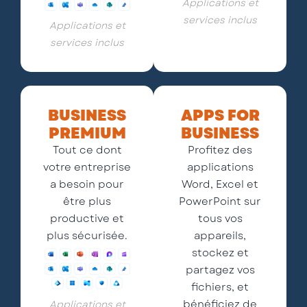
Applications et
services inclus
Applications et
services inclus
BUSINESS
APPS FOR
PREMIUM
BUSINESS
Tout ce dont
Profitez des
votre entreprise
applications
a besoin pour
Word, Excel et
être plus
PowerPoint sur
productive et
tous vos
plus sécurisée.
appareils,
stockez et
partagez vos
fichiers, et
bénéficiez de
Applications et