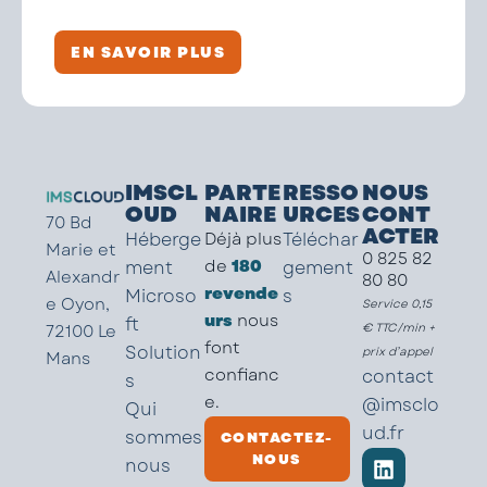
EN SAVOIR PLUS
IMSCL
PARTE
RESSO
NOUS
OUD
NAIRE
URCES
CONT
70 Bd
ACTER
Héberge
Déjà plus
Téléchar
Marie et
0 825 82
de
180
ment
gement
Alexandr
80 80
revende
Microso
s
e Oyon,
Service 0,15
urs
nous
ft
72100 Le
€ TTC/min +
font
Solution
prix d’appel
Mans
confianc
contact
s
e.
@imsclo
Qui
ud.fr
sommes
CONTACTEZ-
NOUS
nous