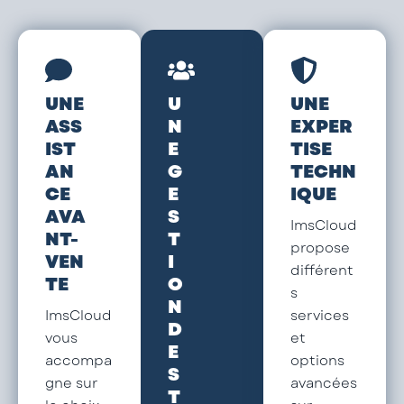
UNE
U
UNE
ASS
N
EXPER
IST
E
TISE
AN
G
TECHN
CE
E
IQUE
AVA
S
ImsCloud
NT-
T
propose
VEN
I
différent
TE
O
s
N
ImsCloud
services
D
vous
et
E
accompa
options
S
gne sur
avancées
T