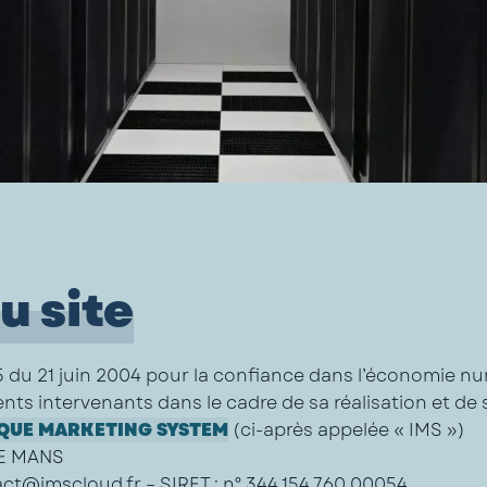
u site
575 du 21 juin 2004 pour la confiance dans l’économie nu
ents intervenants dans le cadre de sa réalisation et de s
QUE MARKETING SYSTEM
(ci-après appelée « IMS »)
LE MANS
act@imscloud.fr –
SIRET
: n° 344 154 760 00054