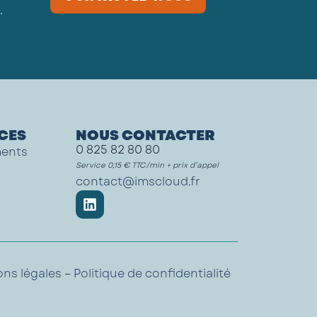
.
CES
NOUS CONTACTER
0 825 82 80 80
ments
Service 0,15 € TTC/min + prix d’appel
contact@imscloud.fr
ns légales
–
Politique de confidentialité